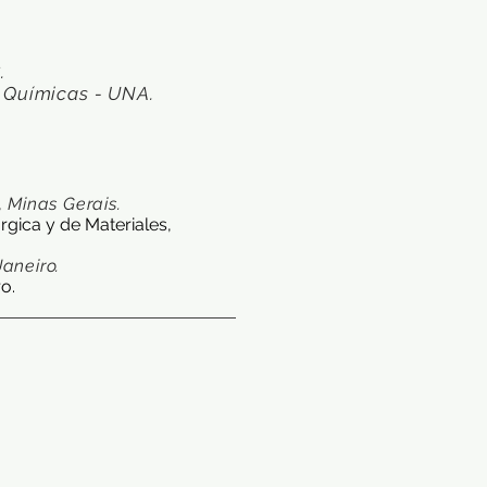
C
.
s Químicas - UNA.
, Minas Gerais.
gica y de Materiales,
Janeiro.
.​