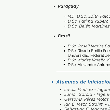
Paraguay
M
D, D.Sc. Edith Fal
D.Sc. Fatima Yubero
D.Sc. Belén Martínez
Brasil
D.Sc. Roseli Marins B
D.Sc. Ricado Emilio Fe
Universidad Federal de
D.Sc. Marize Varella d
D.Sc. Alexandre Antunes 
Alumnos de Iniciación
Lucas Medina - Ingeni
Junior Garcia - Inge
GersonB. Pérez Molas 
Ian E. Meza Strahm - 
Sebastian E. Monges R