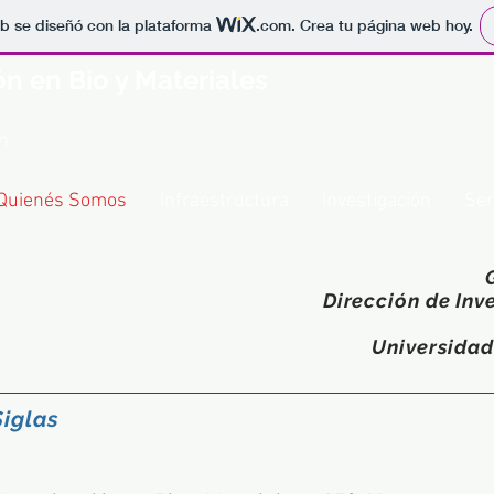
b se diseñó con la plataforma
.com
. Crea tu página web hoy.
n en Bio y Materiales
n
Quienés Somos
Infraestructura
Investigación
Ser
Dirección de Inv
Universidad
iglas